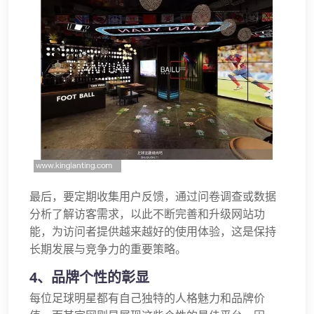
最后，要定期收集用户反馈，通过问卷调查或数据
分析了解访客需求，以此不断完善和升级网站功
能，为访问者提供越来越好的使用体验，这是保持
长期发展与竞争力的重要策略。
4、品牌个性的彰显
每位足球明星都有自己独特的人格魅力和品牌价