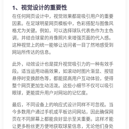
1、视觉设计的重要性
在任何网页设计中，视觉效果都是吸引用户的重要
因素。在足球明星网页模板中，色彩搭配与图像风
格尤为关键。例如，可以选择球队代表色作为主色
调，并结合球星的肖像照片来增强页面的代入感。
这种视觉上的统一能够让访问者一目了然地感受到
网站所传达的信息。
此外，动效设计也是提升视觉吸引力的一种有效手
段。适当运用动画效果，如滚动时图片渐显、按钮
悬停时变换颜色等，都能提高用户互动体验，使得
整个网页更加生动活泼。这些小细节不仅可以吸引
眼球，更能提升用户对网站的记忆度。
最后，不同设备上的响应式设计同样不可忽视。当
今多数用户通过手机或平板访问网站，因此确保网
页在不同屏幕上都能良好显示至关重要。这样才能
让更多粉丝更方便地获取球星信息，无论他们身处