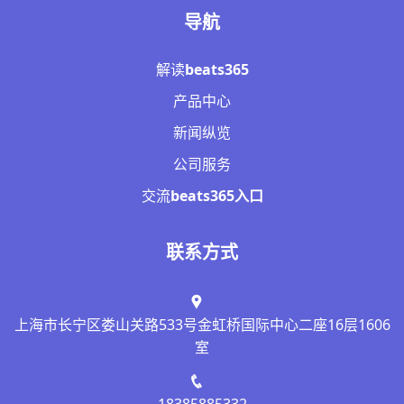
导航
解读
beats365
产品中心
新闻纵览
公司服务
交流
beats365入口
联系方式
上海市长宁区娄山关路533号金虹桥国际中心二座16层1606
室