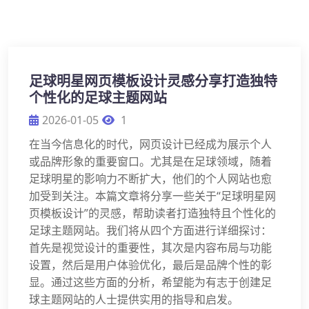
足球明星网页模板设计灵感分享打造独特
个性化的足球主题网站
2026-01-05
1
在当今信息化的时代，网页设计已经成为展示个人
或品牌形象的重要窗口。尤其是在足球领域，随着
足球明星的影响力不断扩大，他们的个人网站也愈
加受到关注。本篇文章将分享一些关于“足球明星网
页模板设计”的灵感，帮助读者打造独特且个性化的
足球主题网站。我们将从四个方面进行详细探讨：
首先是视觉设计的重要性，其次是内容布局与功能
设置，然后是用户体验优化，最后是品牌个性的彰
显。通过这些方面的分析，希望能为有志于创建足
球主题网站的人士提供实用的指导和启发。