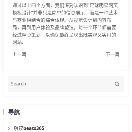
通过以上四个方面，我们深刻认识到“足球明星网页
模板设计”并非只是简单的信息展示，而是一种艺术
与商业相结合的综合体现。从视觉设计到内容布
局，再到用户体验及品牌塑造，每一个环节都需要
经过精心策划，以确保最终呈现出既美观又实用的
网站.
上一篇
下一篇
导航
解读
beats365