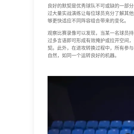
良好的默契是优秀球队不可或缺的一部分
过大量实战演练让每位球员充分了解其他
够更快适应不同阵容组合带来的变化。
观察比赛录像可以发现，当某一名球员持
过多言语即可形成有效掩护或拉开空间，
契。此外，在进攻转换过程中，所有参与
自然，如同一个运转良好的机器。