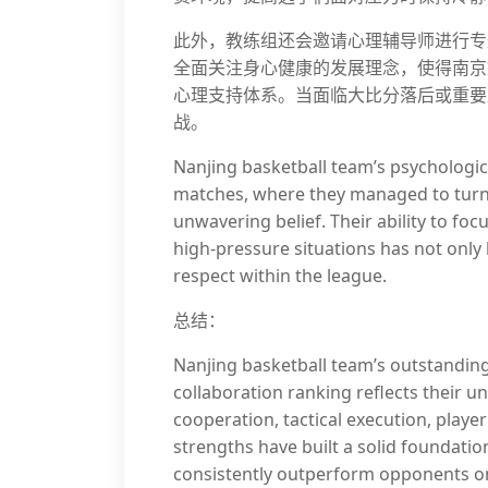
此外，教练组还会邀请心理辅导师进行专
全面关注身心健康的发展理念，使得南京
心理支持体系。当面临大比分落后或重要
战。
Nanjing basketball team’s psychologica
matches, where they managed to turn 
unwavering belief. Their ability to f
high-pressure situations has not only
respect within the league.
总结：
Nanjing basketball team’s outstandin
collaboration ranking reflects their u
cooperation, tactical execution, playe
strengths have built a solid foundatio
consistently outperform opponents on