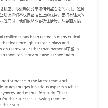
题讲座，与运动员分享如何调整心态的方法。这种
篮坛选手们不仅具备技艺上的优势，更拥有强大的
决胜局时，他们依然能够稳住情绪，从容面对挑
l resilience has been tested in many critical
the tides through strategic plays and
ocus on teamwork rather than personal荣誉 in
 led them to victory but also earned them
g performance in the latest teamwork
nique advantages in various aspects such as
r synergy, and mental fortitude. These
n for their success, allowing them to
 the court.