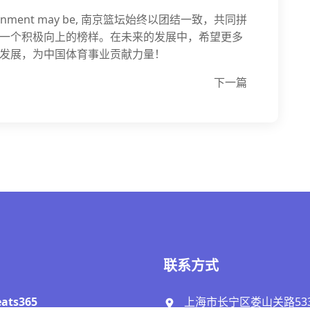
 environment may be, 南京篮坛始终以团结一致，共同拼
一个积极向上的榜样。在未来的发展中，希望更多
发展，为中国体育事业贡献力量！
下一篇
联系方式
eats365
上海市长宁区娄山关路53