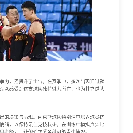
争力，还提升了士气。在赛季中，多次出现通过默
观众感受到这支球队独特魅力所在，也为其它球队
出的决策与表现。南京篮球队特别注重培养球员抗
情绪，以保持最佳竞技状态。在训练中模拟真实比
思考能力，让他们熟悉各种可能发生情况。