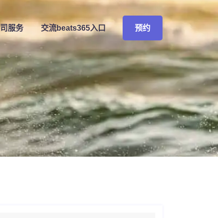
预约
司服务
交流
beats365入口