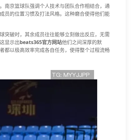
。南京篮球队强调个人技术与团队合作相结合，通
成员的位置习惯及打法风格。这种磨合使得他们能
球突破时，其余成员往往能够立刻做出反应，无需
这显示出
beats365官方网站
他们之间深厚的默
者都以极高效率完成各自任务，使得整个过程流畅