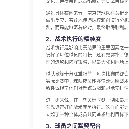
文化，使得每位成员都愿意为集体目标付
通过具体案例来看，南京篮球队在关键比
做出反应，有效地传递球权和创造得分机
乱，而是能够沉着应对，最终取得胜利。
2、战术执行的精准度
战术执行是影响比赛结果的重要因素之一
发挥了每位球员的特长，还有效弥补了彼
性的进攻和防守策略，以最大化利用场上
球队教练十分注重细节，每次比赛前都会
实际比赛中，球队成员能够快速适应战术
致性体现了他们对教练意图和战术安排深
进一步来说，在一些关键时刻，例如最后
预先设定好的战术完美执行。这样的能力
立起了一种全体成员共同追求胜利目标下
3、球员之间默契配合