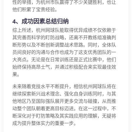
性的举措，为杭州市队赢得了不少关键胜利，也让
他们积累了宝贵经验。
4、成功因素总结归纳
综上所述，杭州网球队能取得优异成绩不仅依赖于
其完善而科学的盯防战略，还离不开教练组准确判
断形势以及不断创新调整战术思路。同时，全体队
员间良好的沟通与合作也成为了这支优秀团队的一
大亮点。无论是在日常训练还是正式比赛中，他们
始终保持高昂士气，并通过积极配合来实现最佳效
果。
未来随着竞技水平不断提升，相信杭州网球队将在
继续探索新兴战术理念、强化自身训练同时，与其
他地区乃至国际强队展开更多交流与碰撞，从而推
动整个团队朝着更高目标迈进。在这一过程中，不
断深化对于盯防策略及其实践应用的理解，无疑将
成为提升整体实力的重要一步。