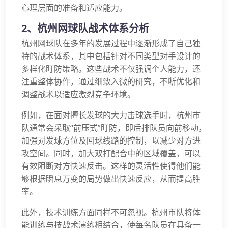
心理层面的准备和适应能力。
2、杭州网球队战术体系分析
杭州网球队在多年的发展过程中逐渐形成了自己独
特的战术体系，其中包括针对不同类型对手设计的
多样化盯防策略。这些战术不仅强调个人能力，还
注重整体协作，通过细致入微的研究，不断优化和
调整战术以适应激烈竞争环境。
例如，在面对擅长发球的大力击球选手时，杭州市
队通常会采取“前压式”盯防，即后排队员向前移动，
加强对发球方位及回球线路的控制，以减少对方进
攻空间。同时，加大双打配合中的区域覆盖，可以
有效阻断对方快速反击。这样的灵活性使得他们能
够根据瞬息万变的局势做出快速反应，从而提高胜
率。
此外，技术训练方面同样不可忽视。杭州市队将体
能训练与技战术演练相结合，使每名队员在具备一