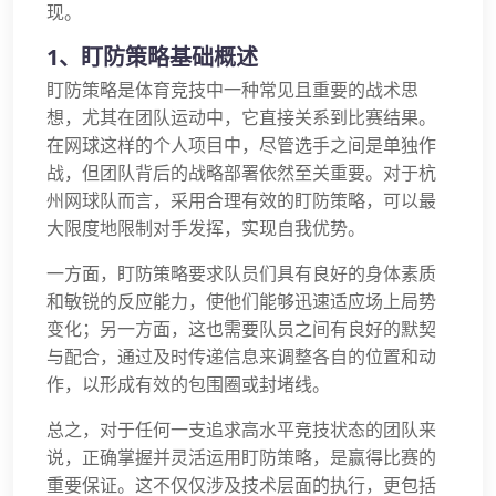
现。
1、盯防策略基础概述
盯防策略是体育竞技中一种常见且重要的战术思
想，尤其在团队运动中，它直接关系到比赛结果。
在网球这样的个人项目中，尽管选手之间是单独作
战，但团队背后的战略部署依然至关重要。对于杭
州网球队而言，采用合理有效的盯防策略，可以最
大限度地限制对手发挥，实现自我优势。
一方面，盯防策略要求队员们具有良好的身体素质
和敏锐的反应能力，使他们能够迅速适应场上局势
变化；另一方面，这也需要队员之间有良好的默契
与配合，通过及时传递信息来调整各自的位置和动
作，以形成有效的包围圈或封堵线。
总之，对于任何一支追求高水平竞技状态的团队来
说，正确掌握并灵活运用盯防策略，是赢得比赛的
重要保证。这不仅仅涉及技术层面的执行，更包括